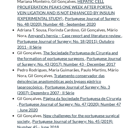
Mariana Monteiro, Gil Gonçalves,
HEPATIC CELL
PROLIFERATION PEAKS ONE WEEK AFTER PORTAL
VEIN LIGATION AND IS NOT ENHANCED BY INSULIN
(EXPERIMENTAL STUDY)
,
Portuguese Journal of Surgery:
No. 48 (2020): Number 48 - September 2020
Adriana T. Sousa, Florinda Cardoso, Gil Gonçalves, Mário
Nora,
Amyand’s hernia – Case report and literature review
,
Portuguese Journal of Surgery: No. 18 (2011): Outubro
2011 - II Série
Gil Gonçalves,
The Sociedade Portuguesa de Cirurgia and
the formation of portuguese surgeons
,
Portuguese Journal
of Surgery: No. 43 (2017): Number 43 - December 2017
Pedro Rodrigues, Maria Guimarães, Paulo Martins, Mário
Nora, Gil Gonçalves,
Tratamento conservador das
deiscências anastomóticas após bypass gástrico
laparoscópico
,
Portuguese Journal of Surgery: No. 3
(2007): Dezembro 2007 - II Série
Gil Gonçalves,
Página da Sociedade Portuguesa de Cirurgia
,
Portuguese Journal of Surgery: No. 47 (2020): Number 47
- June 2020
Gil Gonçalves,
New challenges for the portuguese surgical
society
,
Portuguese Journal of Surgery: No. 45 (2019):
Number 45 - June 2018