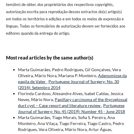
tem(êm) de obter, dos proprietários dos respectivos copyrights,
autorização escrita para reprodução desses extractos do(s) artigo(s)
em todos os territórios e edições e em todos os meios de expressão e
línguas. Todas os formulários de autorização devem ser fornecidos aos
editores quando da entrega do artigo.
Most read articles by the same author(s)
Marta Guimarães, Pedro Rodrigues, Gil Gonçalves, Vera
Oliveira, Mário Nora, Mariana P. Monteiro,
Adenomiose da
papila de Vater
,
Portuguese Journal of Surgery: No. 30
(2014): Setembro 2014
Florinda Cardoso, Alexandre Alves, Isabel Caldas, Jessica
Neves, Mário Nora,
Papillary carcinoma of the thyroglossal
duct cyst – Case report and literature review
,
Portuguese
Journal of Surgery: No. 45 (2019): Number 45 - June 2018
Marta Guimarães, Tiago Morais, Sofia S. Pereira, Ana
Monteiro, Ana Vilaça, Tiago Ferreira, Tiago Castro, Pedro
Rodrigues, Vera Oliveira, Mário Nora, Artur Águas,