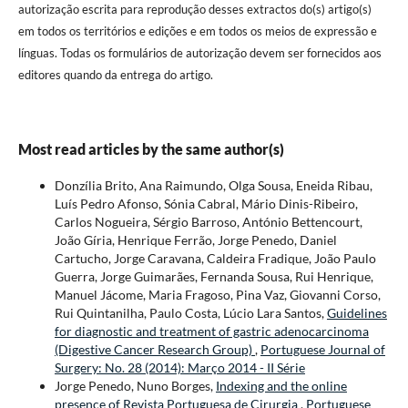
autorização escrita para reprodução desses extractos do(s) artigo(s)
em todos os territórios e edições e em todos os meios de expressão e
línguas. Todas os formulários de autorização devem ser fornecidos aos
editores quando da entrega do artigo.
Most read articles by the same author(s)
Donzília Brito, Ana Raimundo, Olga Sousa, Eneida Ribau,
Luís Pedro Afonso, Sónia Cabral, Mário Dinis-Ribeiro,
Carlos Nogueira, Sérgio Barroso, António Bettencourt,
João Gíria, Henrique Ferrão, Jorge Penedo, Daniel
Cartucho, Jorge Caravana, Caldeira Fradique, João Paulo
Guerra, Jorge Guimarães, Fernanda Sousa, Rui Henrique,
Manuel Jácome, Maria Fragoso, Pina Vaz, Giovanni Corso,
Rui Quintanilha, Paulo Costa, Lúcio Lara Santos,
Guidelines
for diagnostic and treatment of gastric adenocarcinoma
(Digestive Cancer Research Group)
,
Portuguese Journal of
Surgery: No. 28 (2014): Março 2014 - II Série
Jorge Penedo, Nuno Borges,
Indexing and the online
presence of Revista Portuguesa de Cirurgia
,
Portuguese