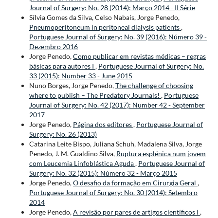
Journal of Surgery: No. 28 (2014): Março 2014 - II Série
Sílvia Gomes da Silva, Celso Nabais, Jorge Penedo,
Pneumoperitoneum in peritoneal dialysis patients
,
Portuguese Journal of Surgery: No. 39 (2016): Número 39 -
Dezembro 2016
Jorge Penedo,
Como publicar em revistas médicas – regras
básicas para autores I
,
Portuguese Journal of Surgery: No.
33 (2015): Number 33 - June 2015
Nuno Borges, Jorge Penedo,
The challenge of choosing
where to publish – The Predatory Journals!
,
Portuguese
Journal of Surgery: No. 42 (2017): Number 42 - September
2017
Jorge Penedo,
Página dos editores
,
Portuguese Journal of
Surgery: No. 26 (2013)
Catarina Leite Bispo, Juliana Schuh, Madalena Silva, Jorge
Penedo, J. M. Gualdino Silva,
Ruptura esplénica num jovem
com Leucemia Linfoblástica Aguda
,
Portuguese Journal of
Surgery: No. 32 (2015): Número 32 - Março 2015
Jorge Penedo,
O desafio da formação em Cirurgia Geral
,
Portuguese Journal of Surgery: No. 30 (2014): Setembro
2014
Jorge Penedo,
A revisão por pares de artigos científicos I
,