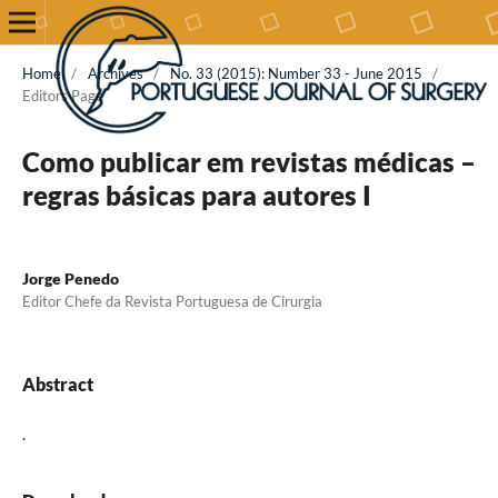
Home
/
Archives
/
No. 33 (2015): Number 33 - June 2015
/
Editors Page
Como publicar em revistas médicas –
regras básicas para autores I
Jorge Penedo
Editor Chefe da Revista Portuguesa de Cirurgia
Abstract
.