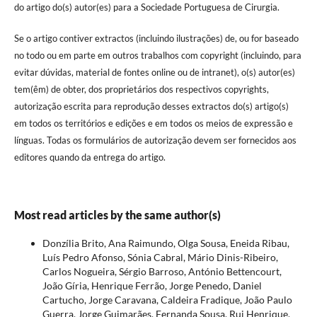
do artigo do(s) autor(es) para a Sociedade Portuguesa de Cirurgia.
Se o artigo contiver extractos (incluindo ilustrações) de, ou for baseado
no todo ou em parte em outros trabalhos com copyright (incluindo, para
evitar dúvidas, material de fontes online ou de intranet), o(s) autor(es)
tem(êm) de obter, dos proprietários dos respectivos copyrights,
autorização escrita para reprodução desses extractos do(s) artigo(s)
em todos os territórios e edições e em todos os meios de expressão e
línguas. Todas os formulários de autorização devem ser fornecidos aos
editores quando da entrega do artigo.
Most read articles by the same author(s)
Donzília Brito, Ana Raimundo, Olga Sousa, Eneida Ribau,
Luís Pedro Afonso, Sónia Cabral, Mário Dinis-Ribeiro,
Carlos Nogueira, Sérgio Barroso, António Bettencourt,
João Gíria, Henrique Ferrão, Jorge Penedo, Daniel
Cartucho, Jorge Caravana, Caldeira Fradique, João Paulo
Guerra, Jorge Guimarães, Fernanda Sousa, Rui Henrique,