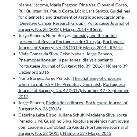
Manuel Jácome, Maria Fragoso, Pina Vaz, Giovanni Corso,
Rui Quintanilha, Paulo Costa, Lúcio Lara Santos,
Guidelines
for diagnostic and treatment of gastric adenocarcinoma
(Digestive Cancer Research Group)
,
Portuguese Journal of
Surgery: No. 28 (2014): Março 2014 - II Série
Jorge Penedo, Nuno Borges,
Indexing and the online
presence of Revista Portuguesa de Cirurgia
,
Portuguese
Journal of Surgery: No. 28 (2014): Março 2014 - II Série
Sílvia Gomes da Silva, Celso Nabais, Jorge Penedo,
Pneumoperitoneum in peritoneal dialysis patients
,
Portuguese Journal of Surgery: No. 39 (2016): Número 39 -
Dezembro 2016
Nuno Borges, Jorge Penedo,
The challenge of choosing
where to publish – The Predatory Journals!
,
Portuguese
Journal of Surgery: No. 42 (2017): Number 42 - September
2017
Jorge Penedo,
Página dos editores
,
Portuguese Journal of
Surgery: No. 26 (2013)
Catarina Leite Bispo, Juliana Schuh, Madalena Silva, Jorge
Penedo, J. M. Gualdino Silva,
Ruptura esplénica num jovem
com Leucemia Linfoblástica Aguda
,
Portuguese Journal of
Surgery: No. 32 (2015): Número 32 - Março 2015