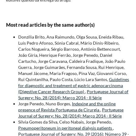
editores quando da entrega do artigo.
Most read articles by the same author(s)
Donzília Brito, Ana Raimundo, Olga Sousa, Eneida Ribau,
Luís Pedro Afonso, Sónia Cabral, Mário Dinis-Ribeiro,
Carlos Nogueira, Sérgio Barroso, António Bettencourt,
João Gíria, Henrique Ferrão, Jorge Penedo, Daniel
Cartucho, Jorge Caravana, Caldeira Fradique, João Paulo
Guerra, Jorge Guimarães, Fernanda Sousa, Rui Henrique,
Manuel Jácome, Maria Fragoso, Pina Vaz, Giovanni Corso,
Rui Quintanilha, Paulo Costa, Lúcio Lara Santos,
Guidelines
for diagnostic and treatment of gastric adenocarcinoma
(Digestive Cancer Research Group)
,
Portuguese Journal of
Surgery: No. 28 (2014): Março 2014 - II Série
Jorge Penedo, Nuno Borges,
Indexing and the online
presence of Revista Portuguesa de Cirurgia
,
Portuguese
Journal of Surgery: No. 28 (2014): Março 2014 - II Série
Sílvia Gomes da Silva, Celso Nabais, Jorge Penedo,
Pneumoperitoneum in peritoneal dialysis patients
,
Portuguese Journal of Surgery: No. 39 (2016): Número 39 -