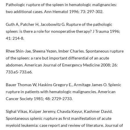
Pathologic rupture of the spleen in hematologic malignancies:
two additional cases. Ann Hematol 1996; 73: 297-302.
Guth A, Patcher H, Jacobowitz G. Rupture of the pathologic
spleen: is there a role for nonoperative therapy? J Trauma 1996;
41: 214-8.
Rhee Shin-Jae, Sheena Yezen, Imber Charles. Spontaneous rupture
of the spleen: a rare but important differential of an acute
abdomen. American Journal of Emergency Medicine 2008; 26:
733.e5-733.e6.
Bauer Thomas W, Haskins Gregory E., Armitage James O. Splenic
rupture in patients with hematologic malignancies. American
Cancer Society 1981; 48: 2729-2733.
Sighal Vikas, Kuiper Jeremy, Chavda Keyur, Kashmer David.
Spontaneous splenic rupture as first manifestation of acute
myeloid leukemia: case report and review of literature. Journal of