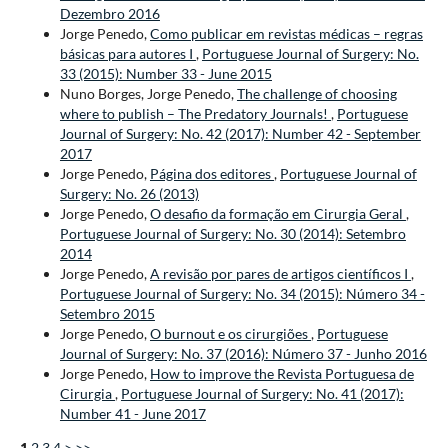
Dezembro 2016
Jorge Penedo,
Como publicar em revistas médicas – regras
básicas para autores I
,
Portuguese Journal of Surgery: No.
33 (2015): Number 33 - June 2015
Nuno Borges, Jorge Penedo,
The challenge of choosing
where to publish – The Predatory Journals!
,
Portuguese
Journal of Surgery: No. 42 (2017): Number 42 - September
2017
Jorge Penedo,
Página dos editores
,
Portuguese Journal of
Surgery: No. 26 (2013)
Jorge Penedo,
O desafio da formação em Cirurgia Geral
,
Portuguese Journal of Surgery: No. 30 (2014): Setembro
2014
Jorge Penedo,
A revisão por pares de artigos científicos I
,
Portuguese Journal of Surgery: No. 34 (2015): Número 34 -
Setembro 2015
Jorge Penedo,
O burnout e os cirurgiões
,
Portuguese
Journal of Surgery: No. 37 (2016): Número 37 - Junho 2016
Jorge Penedo,
How to improve the Revista Portuguesa de
Cirurgia
,
Portuguese Journal of Surgery: No. 41 (2017):
Number 41 - June 2017
1
2
3
4
>
>>