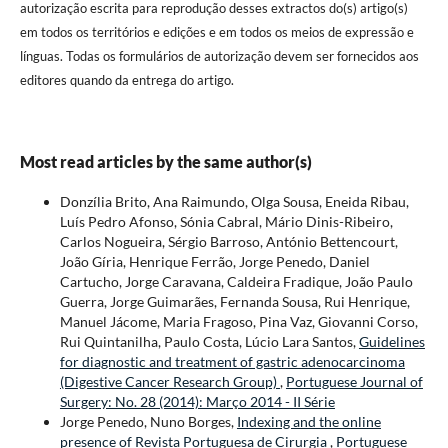
autorização escrita para reprodução desses extractos do(s) artigo(s)
em todos os territórios e edições e em todos os meios de expressão e
línguas. Todas os formulários de autorização devem ser fornecidos aos
editores quando da entrega do artigo.
Most read articles by the same author(s)
Donzília Brito, Ana Raimundo, Olga Sousa, Eneida Ribau,
Luís Pedro Afonso, Sónia Cabral, Mário Dinis-Ribeiro,
Carlos Nogueira, Sérgio Barroso, António Bettencourt,
João Gíria, Henrique Ferrão, Jorge Penedo, Daniel
Cartucho, Jorge Caravana, Caldeira Fradique, João Paulo
Guerra, Jorge Guimarães, Fernanda Sousa, Rui Henrique,
Manuel Jácome, Maria Fragoso, Pina Vaz, Giovanni Corso,
Rui Quintanilha, Paulo Costa, Lúcio Lara Santos,
Guidelines
for diagnostic and treatment of gastric adenocarcinoma
(Digestive Cancer Research Group)
,
Portuguese Journal of
Surgery: No. 28 (2014): Março 2014 - II Série
Jorge Penedo, Nuno Borges,
Indexing and the online
presence of Revista Portuguesa de Cirurgia
,
Portuguese