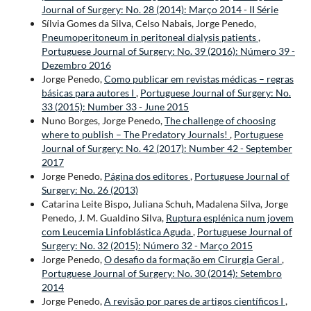
Journal of Surgery: No. 28 (2014): Março 2014 - II Série
Sílvia Gomes da Silva, Celso Nabais, Jorge Penedo,
Pneumoperitoneum in peritoneal dialysis patients
,
Portuguese Journal of Surgery: No. 39 (2016): Número 39 -
Dezembro 2016
Jorge Penedo,
Como publicar em revistas médicas – regras
básicas para autores I
,
Portuguese Journal of Surgery: No.
33 (2015): Number 33 - June 2015
Nuno Borges, Jorge Penedo,
The challenge of choosing
where to publish – The Predatory Journals!
,
Portuguese
Journal of Surgery: No. 42 (2017): Number 42 - September
2017
Jorge Penedo,
Página dos editores
,
Portuguese Journal of
Surgery: No. 26 (2013)
Catarina Leite Bispo, Juliana Schuh, Madalena Silva, Jorge
Penedo, J. M. Gualdino Silva,
Ruptura esplénica num jovem
com Leucemia Linfoblástica Aguda
,
Portuguese Journal of
Surgery: No. 32 (2015): Número 32 - Março 2015
Jorge Penedo,
O desafio da formação em Cirurgia Geral
,
Portuguese Journal of Surgery: No. 30 (2014): Setembro
2014
Jorge Penedo,
A revisão por pares de artigos científicos I
,