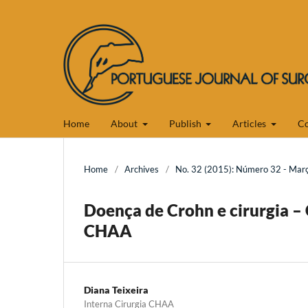
Home
About
Publish
Articles
Co
Home
/
Archives
/
No. 32 (2015): Número 32 - Mar
Doença de Crohn e cirurgia – 
CHAA
Diana Teixeira
Interna Cirurgia CHAA