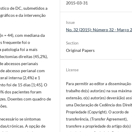
2015-03-31
stico de DC, submetidos a
gráficos e da intervenção
Issue
No. 32 (2015): Número 32 - Março 
(n = 44), com mediana da
s frequente foi o
Section
a patologia foi a mais
Original Papers
lectomias direitas (45,2%),
de abcessos perianais
License
m de abcesso perianal com
eral interna (2,4%) e 1
Para permitir ao editor a disseminação
o foi de 15 dias [1;45]. O
trabalho do(s) autor(es) na sua máxima
,8% dos pacientes foram
extensão, o(s) autor(es) deverá(ão) ass
ezes. Doentes com quadro de
uma Declaração de Cedência dos Direi
ções.
Propriedade (Copyright). O acordo de
necessário se sintomas
transferência, (Transfer Agreement),
udas/crónicas. A opção de
transfere a propriedade do artigo do(s)