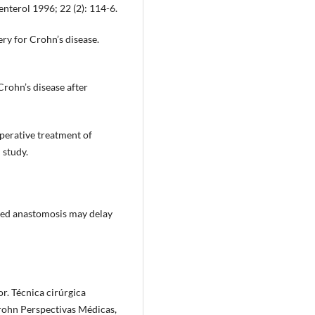
oenterol 1996; 22 (2): 114-6.
ry for Crohn’s disease.
rohn’s disease after
operative treatment of
 study.
led anastomosis may delay
r. Técnica cirúrgica
rohn Perspectivas Médicas,