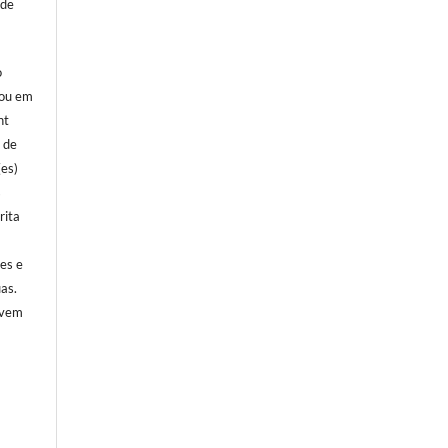
 de
o
 ou em
ht
l de
(es)
s
rita
)
ões e
as.
evem