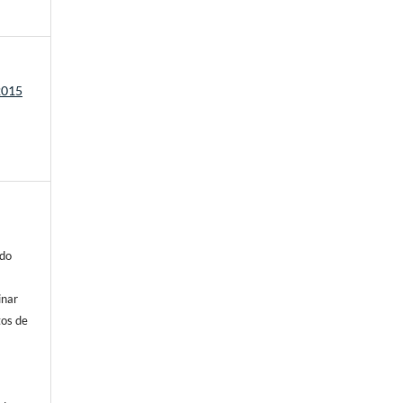
2015
 do
inar
tos de