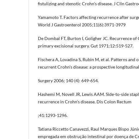
fistulizing and stenotic Crohn’s disease. J Clin Gastr
Yamamoto T. Factors affecting recurrence after surge
World J Gastroenterol 2005;11(6):3971-3979
De Dombal FT, Burton I, Goligher JC. Recurrence of C
primary excisional surgery. Gut 1971;12:519-527.
Fischera A, Lovadina S, Rubin M, et al. Patterns and 
recurrent Crohn’s disease: a prospective longitudinal
Surgery 2006; 140 (4): 649-654.
Hashemi M, Novell JR, Lewis AAM. Side-to-side stap
recurrence in Crohn’s disease. Dis Colon Rectum
;41:1293-1296.
Tatiana Riccetto Canavezzi, Raul Marques Bispo Júnio
empregada em obstrução intestinal por doença de C