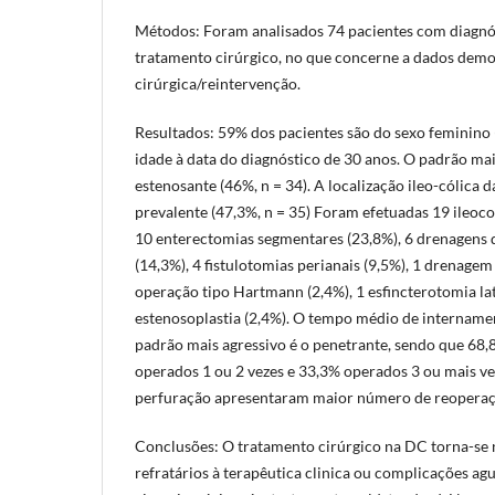
Métodos: Foram analisados 74 pacientes com diagnó
tratamento cirúrgico, no que concerne a dados demo
cirúrgica/reintervenção.
Resultados: 59% dos pacientes são do sexo feminino 
idade à data do diagnóstico de 30 anos. O padrão mai
estenosante (46%, n = 34). A localização ileo-cólica d
prevalente (47,3%, n = 35) Foram efetuadas 19 ileoco
10 enterectomias segmentares (23,8%), 6 drenagens 
(14,3%), 4 fistulotomias perianais (9,5%), 1 drenage
operação tipo Hartmann (2,4%), 1 esfincterotomia lat
estenosoplastia (2,4%). O tempo médio de internament
padrão mais agressivo é o penetrante, sendo que 68
operados 1 ou 2 vezes e 33,3% operados 3 ou mais v
perfuração apresentaram maior número de reopera
Conclusões: O tratamento cirúrgico na DC torna-se 
refratários à terapêutica clinica ou complicações ag