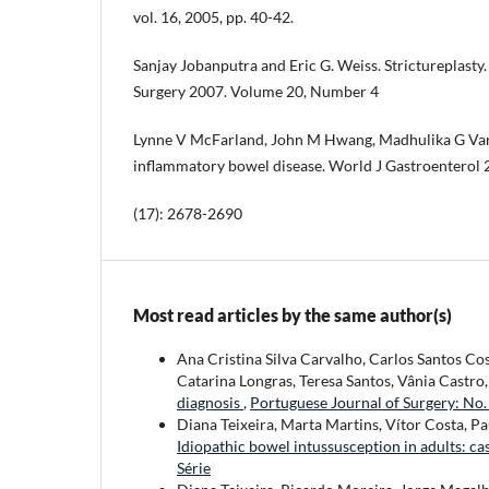
vol. 16, 2005, pp. 40-42.
Sanjay Jobanputra and Eric G. Weiss. Strictureplasty.
Surgery 2007. Volume 20, Number 4
Lynne V McFarland, John M Hwang, Madhulika G Var
inflammatory bowel disease. World J Gastroenterol
(17): 2678-2690
Most read articles by the same author(s)
Ana Cristina Silva Carvalho, Carlos Santos Co
Catarina Longras, Teresa Santos, Vânia Castro,
diagnosis
,
Portuguese Journal of Surgery: No
Diana Teixeira, Marta Martins, Vítor Costa, Pa
Idiopathic bowel intussusception in adults: ca
Série