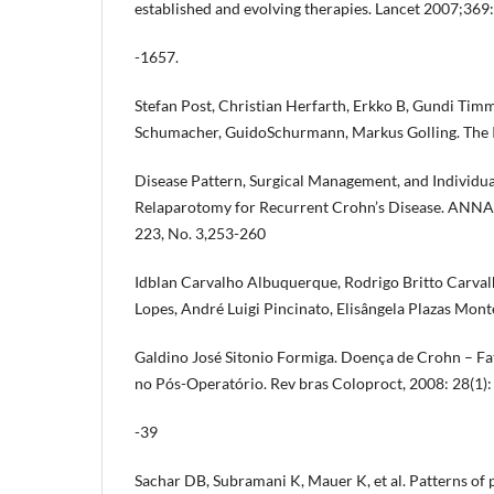
established and evolving therapies. Lancet 2007;369:
-1657.
Stefan Post, Christian Herfarth, Erkko B, Gundi T
Schumacher, GuidoSchurmann, Markus Golling. The 
Disease Pattern, Surgical Management, and Individua
Relaparotomy for Recurrent Crohn’s Disease. ANN
223, No. 3,253-260
Idblan Carvalho Albuquerque, Rodrigo Britto Carval
Lopes, André Luigi Pincinato, Elisângela Plazas Mont
Galdino José Sitonio Formiga. Doença de Crohn – Fa
no Pós-Operatório. Rev bras Coloproct, 2008: 28(1):
-39
Sachar DB, Subramani K, Mauer K, et al. Patterns of 