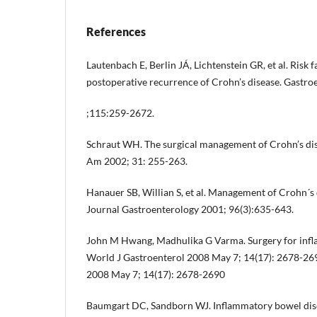
References
Lautenbach E, Berlin JÁ, Lichtenstein GR, et al. Risk f
postoperative recurrence of Crohn’s disease. Gastro
;115:259-2672.
Schraut WH. The surgical management of Crohn’s dis
Am 2002; 31: 255-263.
Hanauer SB, Willian S, et al. Management of Crohn´s 
Journal Gastroenterology 2001; 96(3):635-643.
John M Hwang, Madhulika G Varma. Surgery for infl
World J Gastroenterol 2008 May 7; 14(17): 2678-26
2008 May 7; 14(17): 2678-2690
Baumgart DC, Sandborn WJ. Inflammatory bowel disea