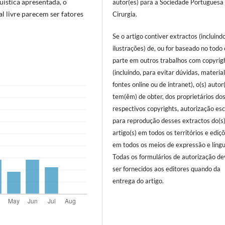
uística apresentada, o
autor(es) para a Sociedade Portuguesa
l livre parecem ser fatores
Cirurgia.
Se o artigo contiver extractos (incluind
ilustrações) de, ou for baseado no todo
parte em outros trabalhos com copyrig
(incluindo, para evitar dúvidas, materia
fontes online ou de intranet), o(s) autor
tem(êm) de obter, dos proprietários do
respectivos copyrights, autorização esc
para reprodução desses extractos do(s
artigo(s) em todos os territórios e ediç
em todos os meios de expressão e língu
Todas os formulários de autorização d
ser fornecidos aos editores quando da
entrega do artigo.