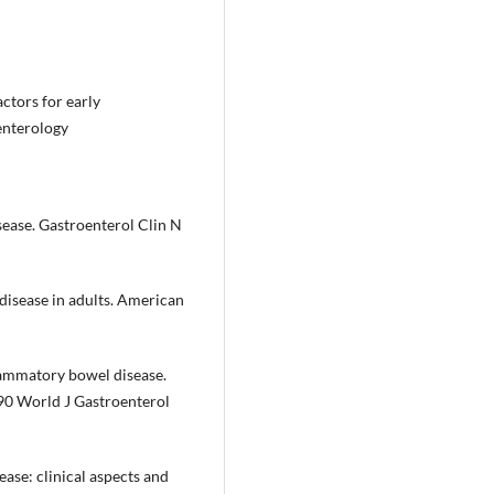
actors for early
enterology
ease. Gastroenterol Clin N
disease in adults. American
ammatory bowel disease.
90 World J Gastroenterol
se: clinical aspects and