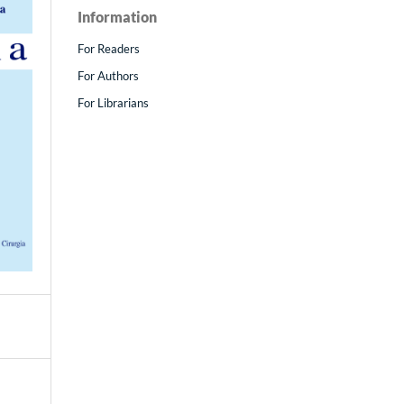
Information
For Readers
For Authors
For Librarians