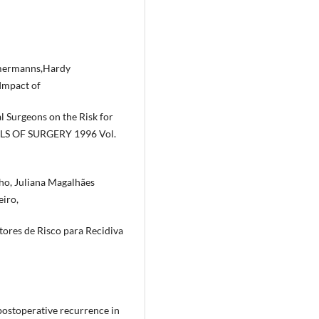
immermanns,Hardy
Impact of
l Surgeons on the Risk for
ALS OF SURGERY 1996 Vol.
ho, Juliana Magalhães
eiro,
tores de Risco para Recidiva
postoperative recurrence in