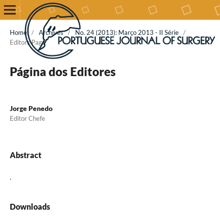
Home
/
Archives
/
No. 24 (2013): Março 2013 - II Série
/
Editors Page
Página dos Editores
Jorge Penedo
Editor Chefe
Abstract
.
Downloads