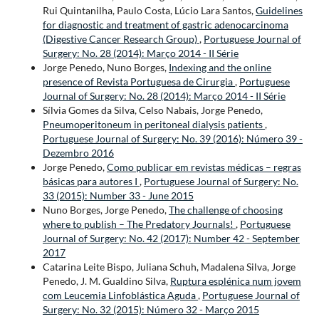
Rui Quintanilha, Paulo Costa, Lúcio Lara Santos,
Guidelines
for diagnostic and treatment of gastric adenocarcinoma
(Digestive Cancer Research Group)
,
Portuguese Journal of
Surgery: No. 28 (2014): Março 2014 - II Série
Jorge Penedo, Nuno Borges,
Indexing and the online
presence of Revista Portuguesa de Cirurgia
,
Portuguese
Journal of Surgery: No. 28 (2014): Março 2014 - II Série
Sílvia Gomes da Silva, Celso Nabais, Jorge Penedo,
Pneumoperitoneum in peritoneal dialysis patients
,
Portuguese Journal of Surgery: No. 39 (2016): Número 39 -
Dezembro 2016
Jorge Penedo,
Como publicar em revistas médicas – regras
básicas para autores I
,
Portuguese Journal of Surgery: No.
33 (2015): Number 33 - June 2015
Nuno Borges, Jorge Penedo,
The challenge of choosing
where to publish – The Predatory Journals!
,
Portuguese
Journal of Surgery: No. 42 (2017): Number 42 - September
2017
Catarina Leite Bispo, Juliana Schuh, Madalena Silva, Jorge
Penedo, J. M. Gualdino Silva,
Ruptura esplénica num jovem
com Leucemia Linfoblástica Aguda
,
Portuguese Journal of
Surgery: No. 32 (2015): Número 32 - Março 2015