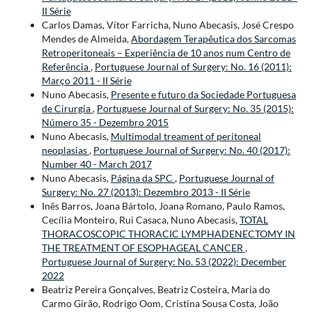
II Série
Carlos Damas, Vítor Farricha, Nuno Abecasis, José Crespo
Mendes de Almeida,
Abordagem Terapêutica dos Sarcomas
Retroperitoneais – Experiência de 10 anos num Centro de
Referência
,
Portuguese Journal of Surgery: No. 16 (2011):
Março 2011 - II Série
Nuno Abecasis,
Presente e futuro da Sociedade Portuguesa
de Cirurgia
,
Portuguese Journal of Surgery: No. 35 (2015):
Número 35 - Dezembro 2015
Nuno Abecasis,
Multimodal treament of peritoneal
neoplasias
,
Portuguese Journal of Surgery: No. 40 (2017):
Number 40 - March 2017
Nuno Abecasis,
Página da SPC
,
Portuguese Journal of
Surgery: No. 27 (2013): Dezembro 2013 - II Série
Inês Barros, Joana Bártolo, Joana Romano, Paulo Ramos,
Cecília Monteiro, Rui Casaca, Nuno Abecasis,
TOTAL
THORACOSCOPIC THORACIC LYMPHADENECTOMY IN
THE TREATMENT OF ESOPHAGEAL CANCER
,
Portuguese Journal of Surgery: No. 53 (2022): December
2022
Beatriz Pereira Gonçalves, Beatriz Costeira, Maria do
Carmo Girão, Rodrigo Oom, Cristina Sousa Costa, João