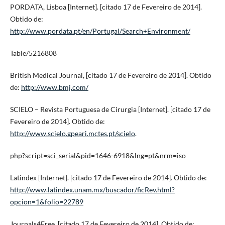
PORDATA, Lisboa [Internet]. [citado 17 de Fevereiro de 2014].
Obtido de:
http://www.pordata.pt/en/Portugal/Search+Environment/
Table/5216808
British Medical Journal, [citado 17 de Fevereiro de 2014]. Obtido
de:
http://www.bmj.com/
SCIELO – Revista Portuguesa de Cirurgia [Internet]. [citado 17 de
Fevereiro de 2014]. Obtido de:
http://www.scielo.gpeari.mctes.pt/scielo
.
php?script=sci_serial&pid=1646-6918&lng=pt&nrm=iso
Latindex [Internet]. [citado 17 de Fevereiro de 2014]. Obtido de:
http://www.latindex.unam.mx/buscador/ficRev.html?
opcion=1&folio=22789
Journals4Free, [citado 17 de Fevereiro de 2014]. Obtido de: