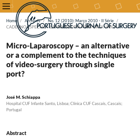
Home
/
Archives
/
No. 12 (2010): Março 2010 - II Série
/
CADERNO ESPECIAL – LAPAROSCOPIA POR PORTA ÚNICA
Micro-Laparoscopy – an alternative
or a complement to the techniques
of video-surgery through single
port?
José M. Schiappa
Hospital CUF Infante Santo, Lisboa; Clínica CUF Cascais, Cascais;
Portugal
Abstract