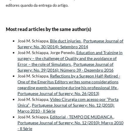
editores quando da entrega do artigo.
Most read articles by the same author(s)
José M. Schiappa,
Bile duct injuries
,
Portuguese Journal of
Surgery: No. 30 (2014): Setembro 2014
José M. Schiappa, Jorge Penedo,
Education and Training in
surgery – the challenge of Quality and the avoidance of
Error – the role of Simulators
,
Portuguese Journal of
Surgery: No. 39 (2016): Número 39 - Dezembro 2016
José M. Schiappa,
Reflections by a Surgeon Half-Retired -
One of the Emeritus Editors writes some considerations
regarding events happening during his professional life
,
Portuguese Journal of Surgery: No. 26 (2013)
José M. Schiappa,
Vídeo Cirurgia com acesso por “Porta
Única”
,
Portuguese Journal of Surgery: No. 12 (2010):
Março 2010 - II Série
José M. Schiappa,
Editorial - TEMPO DE MUDANÇA
,
Portuguese Journal of Surgery: No. 12 (2010): Março 2010
- II Série