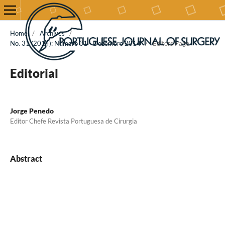
Home
/
Archives
/
No. 31 (2014): Número 31 - Dezembro 2014
/
Editors Page
Editorial
Jorge Penedo
Editor Chefe Revista Portuguesa de Cirurgia
Abstract