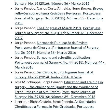
Surgery: No. 36 (2016): Número 36 - Março 2016
Jorge Penedo, Carlos Costa Almeida, Nuno Borges,
Breves
reflexões sobre o tema Revisões e Revisores
,
Portuguese
Journal of Surgery: No. 35 (2015): Número 35 - Dezembro
2015
Jorge Penedo,
The Congress of March 2018
,
Portuguese
Journal of Surgery: No. 43 (2017): Number 43 - December
2017
Jorge Penedo,
Normas de Publicação da Revista
Portuguesa de Cirurgia
,
Portuguese Journal of Surgery:
No. 36 (2016): Número 36 - Março 2016
Jorge Penedo,
Surgeons and scientific publication
,
Portuguese Journal of Surgery: No. 44 (2018): Number 44 -
March 2018
Jorge Penedo,
Ser Cirurgião
,
Portuguese Journal of
Surgery: No. 29 (2014): Junho 2014 - II Série
José M. Schiappa, Jorge Penedo,
Education and Training in
surgery – the challenge of Quality and the avoidance of
Error – the role of Simulators
,
Portuguese Journal of
Surgery: No. 39 (2016): Número 39 - Dezembro 2016
Henrique Bicha Castelo, Jorge Penedo,
As Sociedades
Científicas e a Formação Pós-Graduada
,
Portuguese