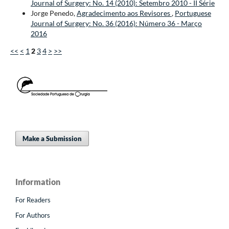
Journal of Surgery: No. 14 (2010): Setembro 2010 - II Série
Jorge Penedo,
Agradecimento aos Revisores
,
Portuguese
Journal of Surgery: No. 36 (2016): Número 36 - Março
2016
<<
<
1
2
3
4
>
>>
Make a Submission
Information
For Readers
For Authors