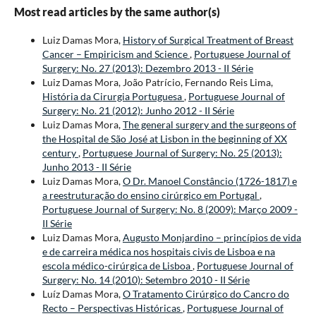
Most read articles by the same author(s)
Luiz Damas Mora,
History of Surgical Treatment of Breast
Cancer – Empiricism and Science
,
Portuguese Journal of
Surgery: No. 27 (2013): Dezembro 2013 - II Série
Luiz Damas Mora, João Patrício, Fernando Reis Lima,
História da Cirurgia Portuguesa
,
Portuguese Journal of
Surgery: No. 21 (2012): Junho 2012 - II Série
Luiz Damas Mora,
The general surgery and the surgeons of
the Hospital de São José at Lisbon in the beginning of XX
century
,
Portuguese Journal of Surgery: No. 25 (2013):
Junho 2013 - II Série
Luiz Damas Mora,
O Dr. Manoel Constâncio (1726-1817) e
a reestruturação do ensino cirúrgico em Portugal
,
Portuguese Journal of Surgery: No. 8 (2009): Março 2009 -
II Série
Luiz Damas Mora,
Augusto Monjardino – princípios de vida
e de carreira médica nos hospitais civis de Lisboa e na
escola médico-cirúrgica de Lisboa
,
Portuguese Journal of
Surgery: No. 14 (2010): Setembro 2010 - II Série
Luíz Damas Mora,
O Tratamento Cirúrgico do Cancro do
Recto – Perspectivas Históricas
,
Portuguese Journal of