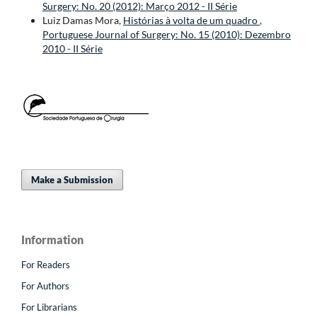
Surgery: No. 20 (2012): Março 2012 - II Série
Luiz Damas Mora,
Histórias à volta de um quadro
,
Portuguese Journal of Surgery: No. 15 (2010): Dezembro
2010 - II Série
Make a Submission
Information
For Readers
For Authors
For Librarians