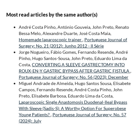
Most read articles by the same author(s)
André Costa Pinho, António Gouveia, John Preto, Renato
Bessa Melo, Alexandre Duarte, José Costa Maia,
Homemade laparoscopic trainer
,
Portuguese Journal of
Surgery: No. 21 (2012): Junho 2012 - II Série
Jorge Nogueiro, Fábio Gomes, Fernando Resende, André
Pinho, Hugo Santos-Sousa, John Preto, Eduardo Lima da
Costa,
CONVERTING A SLEEVE GASTRECTOMY INTO
ROUX-EN-Y GASTRIC BYPASS AFTER GASTRIC FISTULA
,
Portuguese Journal of Surgery: No. 56 (2023): December
Miguel Andrade de Almeida, Hugo Santos Sousa, Elisabete
Campos, Fernando Resende, André Costa Pinho, John
Preto, Elisabete Barbosa, Eduardo Lima da Costa,
Laparoscopic Single Anastomosis Duodenal-Ileal Bypass
With Sleeve (Sadis-S): A Worthy Option For Superobese
Young Patients?
,
Portuguese Journal of Surgery: No. 57
(2024): July