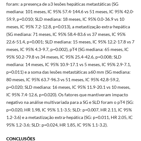
foram: a presença de ≥3 lesões hepáticas metastáticas (SG
mediana: 101 meses, IC 95% 57.4-144.6 vs 51 meses, IC 95% 42.0-
59.9, p=0.010; SLD mediana: 18 meses, IC 95% 0.0-36.9 vs 10
meses, IC 95% 7.2-12.8, p=0.013), a metastização extra-hepática
(SG mediana: 71 meses, IC 95% 58.4-83.6 vs 37 meses, IC 95%
22.6-51.4, p=0.001; SLD mediana: 15 meses, IC 95% 12.2-17.8 vs 7
meses, IC 95% 4.3-9.7, p=0.002), pT4 (SG mediana: 65 meses, IC
95% 50.2-79.8 vs 34 meses, IC 95% 25.4-42.6, p=0.008; SLD
mediana: 14 meses, IC 95% 10.9-17.1 vs 5 meses, IC 95% 2.9-7.1,
p=0.011) e a soma das lesões metastáticas ≥60 mm (SG mediana:
80 meses, IC 95% 63.7-96.3 vs 51 meses, IC 95% 42.8-59.2,
p=0.020; SLD mediana: 16 meses, IC 95% 11.9-20.1 vs 10 meses,
IC 95% 7.4-12.6, p=0.020). Os fatores que mantiveram impacto
negativo na análise multivariada para a SG e SLD foram o pT4 (SG:
p=0.020, HR 1.98, IC 95% 1.1-3.5; SLD: p=0.007, HR 2.11, IC 95%
1.2-3.6) e a metastização extra-hepática (SG: p=0.011, HR 2.05, IC
95% 1.2-3.6; SLD: p=0.024, HR 1.85, IC 95% 1.1-3.2).
CONCLUSÕES