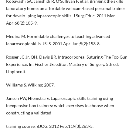
Kobayashi SA, Jamshidi R, O’Sullivan P, et al. Bringing the skills
laboratory home: an affordable webcam-based personal trainer
for develo- ping laparoscopic skills. J Surg Educ. 2011 Mar-
Apr;68(2):105-9.
Medina M. Formidable challenges to teaching advanced
laparoscopic skills. JSLS. 2001 Apr-Jun;5(2):153-8.
Rosser JC Jr. QH, Davis BR. Intracorporeal Suturing-The Top Gun
Experience. In: Fischer JE, editor. Mastery of Surgery. 5th ed:
Lippincott
Williams & Wilkins; 2007.
Jansen FW, Hiemstra E. Laparoscopic skills training using
inexpensive box trainers: which exercises to choose when
constructing a validated
training course. BJOG. 2012 Feb;119(3):263-5.