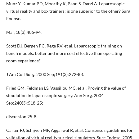
Munz Y, Kumar BD, Moorthy K, Bann S, Darzi A. Laparoscopic
virtual reality and box trainers: is one superior to the other? Surg
Endosc.
Mar;18(3):485-94.
Scott DJ, Bergen PC, Rege RV, et al. Laparoscopic training on
bench models: better and more cost effective than operating
room experience?
J Am Coll Surg. 2000 Sep;191(3):272-83.
Fried GM, Feldman LS, Vassiliou MC, et al. Proving the value of
simulation in laparoscopic surgery. Ann Surg. 2004
Sep;240(3):518-25;
discussion 25-8.
Carter FJ, Schijven MP, Aggarwal R, et al. Consensus guidelines for
validation of virtual reality surgical simulators. Surg Endosc. 2005