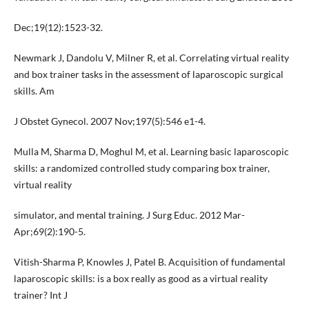
Dec;19(12):1523-32.
Newmark J, Dandolu V, Milner R, et al. Correlating virtual reality
and box trainer tasks in the assessment of laparoscopic surgical
skills. Am
J Obstet Gynecol. 2007 Nov;197(5):546 e1-4.
Mulla M, Sharma D, Moghul M, et al. Learning basic laparoscopic
skills: a randomized controlled study comparing box trainer,
virtual reality
simulator, and mental training. J Surg Educ. 2012 Mar-
Apr;69(2):190-5.
Vitish-Sharma P, Knowles J, Patel B. Acquisition of fundamental
laparoscopic skills: is a box really as good as a virtual reality
trainer? Int J