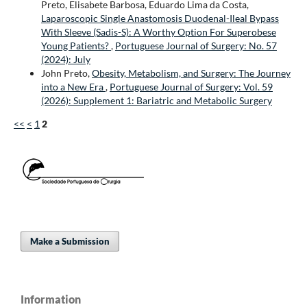
Preto, Elisabete Barbosa, Eduardo Lima da Costa,
Laparoscopic Single Anastomosis Duodenal-Ileal Bypass
With Sleeve (Sadis-S): A Worthy Option For Superobese
Young Patients?
,
Portuguese Journal of Surgery: No. 57
(2024): July
John Preto,
Obesity, Metabolism, and Surgery: The Journey
into a New Era
,
Portuguese Journal of Surgery: Vol. 59
(2026): Supplement 1: Bariatric and Metabolic Surgery
<<
<
1
2
Make a Submission
Information