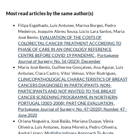
Most read articles by the same author(s)
Filipa Esgalhado, Luís Antunes, Marina Borges, Pedro
Medeiros, Joaquim Abreu Sousa, Lúcio Lara Santos, Maria
José Bento,
EVALUATION OF THE COSTS OF
COLORECTAL CANCER TREATMENT ACCORDING TO
PHASE OF CARE IN AN ONCOLOGY REFERENCE
CENTRE BEFORE COVID 19 PANDEMIC
,
Portuguese
Journal of Surgery: No. 56 (2023): December
Maria José Bento, Guilherme Gonçalves, Ana Aguiar, Luis
Antunes, Clara Castro, Vitor Veloso, Vítor Rodrigues,
CLINICOPATHOLOGICAL CHARACTERISTICS OF BREAST
CANCERS DIAGNOSED IN PARTICIPANTS, NON-
PARTICIPANTS AND NOT INVITED TO THE BREAST
CANCER SCREENING PROGRAMME IN NORTHERN
PORTUGAL (2003-2008): PART ONE EVALUATION
,
Portuguese Journal of Surgery: No. 47 (2020): Number 47 -
June 2020
Oriana Nogueira, José Baião, Mariana Duque, Vânia
Oliveira, Luís Antunes, Joana Moreira, Pedro Oliveira,
André Lázaro,
Multidisciplinary Approach To Acute