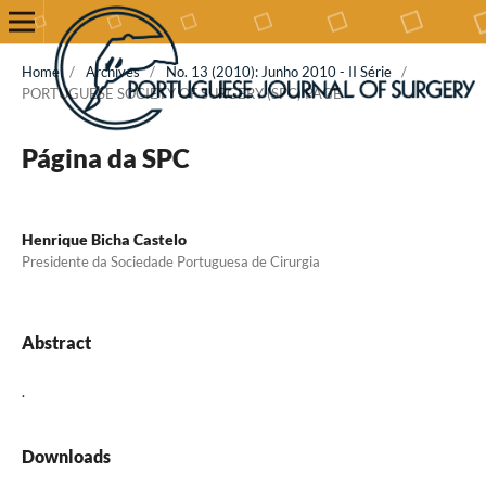
Home
/
Archives
/
No. 13 (2010): Junho 2010 - II Série
/
PORTUGUESE SOCIETY OF SURGERY (SPC) PAGE
Página da SPC
Henrique Bicha Castelo
Presidente da Sociedade Portuguesa de Cirurgia
Abstract
.
Downloads