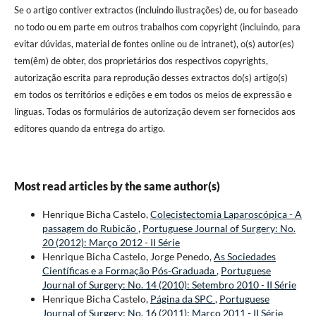
Se o artigo contiver extractos (incluindo ilustrações) de, ou for baseado
no todo ou em parte em outros trabalhos com copyright (incluindo, para
evitar dúvidas, material de fontes online ou de intranet), o(s) autor(es)
tem(êm) de obter, dos proprietários dos respectivos copyrights,
autorização escrita para reprodução desses extractos do(s) artigo(s)
em todos os territórios e edições e em todos os meios de expressão e
línguas. Todas os formulários de autorização devem ser fornecidos aos
editores quando da entrega do artigo.
Most read articles by the same author(s)
Henrique Bicha Castelo,
Colecistectomia Laparoscópica - A
passagem do Rubicão
,
Portuguese Journal of Surgery: No.
20 (2012): Março 2012 - II Série
Henrique Bicha Castelo, Jorge Penedo,
As Sociedades
Científicas e a Formação Pós-Graduada
,
Portuguese
Journal of Surgery: No. 14 (2010): Setembro 2010 - II Série
Henrique Bicha Castelo,
Página da SPC
,
Portuguese
Journal of Surgery: No. 16 (2011): Março 2011 - II Série