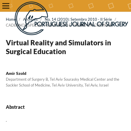
Home
/
Archives
/
No. 14 (2010): Setembro 2010 - II Série
/
CADERNO ESPECIAL – EDUCAÇÃO E TREINO EM CIRURGIA
Virtual Reality and Simulators in
Surgical Education
Amir Szold
Department of Surgery B, Tel Aviv Sourasky Medical Center and the
Sackler School of Medicine, Tel Aviv University, Tel Aviv, Israel
Abstract
.